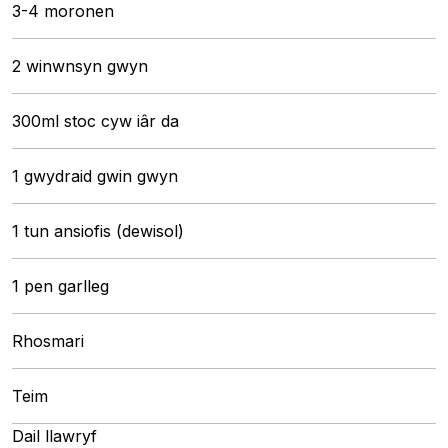
3-4 moronen
2 winwnsyn gwyn
300ml stoc cyw iâr da
1 gwydraid gwin gwyn
1 tun ansiofis (dewisol)
1 pen garlleg
Rhosmari
Teim
Dail llawryf