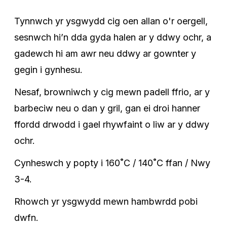
Tynnwch yr ysgwydd cig oen allan o'r oergell,
sesnwch hi’n dda gyda halen ar y ddwy ochr, a
gadewch hi am awr neu ddwy ar gownter y
gegin i gynhesu.
Nesaf, browniwch y cig mewn padell ffrio, ar y
barbeciw neu o dan y gril, gan ei droi hanner
ffordd drwodd i gael rhywfaint o liw ar y ddwy
ochr.
Cynheswch y popty i 160˚C / 140˚C ffan / Nwy
3-4.
Rhowch yr ysgwydd mewn hambwrdd pobi
dwfn.