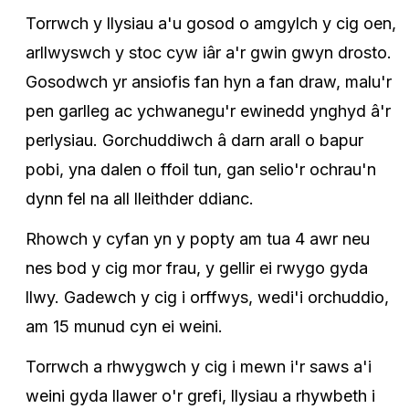
Torrwch y llysiau a'u gosod o amgylch y cig oen,
arllwyswch y stoc cyw iâr a'r gwin gwyn drosto.
Gosodwch yr ansiofis fan hyn a fan draw, malu'r
pen garlleg ac ychwanegu'r ewinedd ynghyd â'r
perlysiau. Gorchuddiwch â darn arall o bapur
pobi, yna dalen o ffoil tun, gan selio'r ochrau'n
dynn fel na all lleithder ddianc.
Rhowch y cyfan yn y popty am tua 4 awr neu
nes bod y cig mor frau, y gellir ei rwygo gyda
llwy. Gadewch y cig i orffwys, wedi'i orchuddio,
am 15 munud cyn ei weini.
Torrwch a rhwygwch y cig i mewn i'r saws a'i
weini gyda llawer o'r grefi, llysiau a rhywbeth i