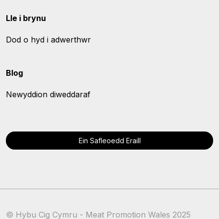
Lle i brynu
Dod o hyd i adwerthwr
Blog
Newyddion diweddaraf
Ein Safleoedd Eraill
© Hybu Cig Cymru - Meat Promotion Wales 2025