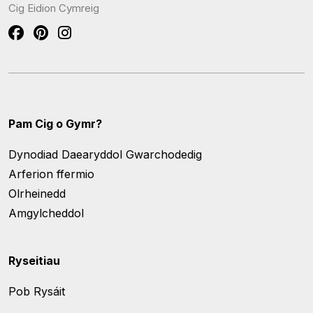
Cig Eidion Cymreig
Pam Cig o Gymr?
Dynodiad Daearyddol Gwarchodedig
Arferion ffermio
Olrheinedd
Amgylcheddol
Ryseitiau
Pob Rysáit