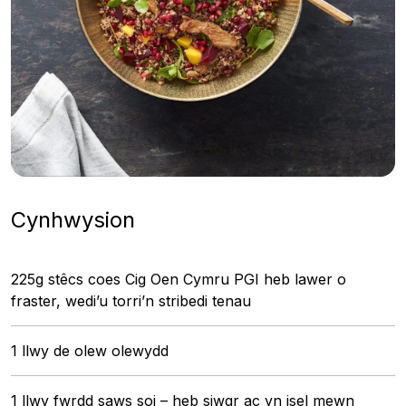
Cynhwysion
225g stêcs coes Cig Oen Cymru PGI heb lawer o
fraster, wedi’u torri’n stribedi tenau
1 llwy de olew olewydd
1 llwy fwrdd saws soi – heb siwgr ac yn isel mewn