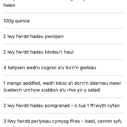
halen
100g quinoa
2 lwy fwrdd hadau pwmpen
2 lwy fwrdd hadau blodau’r haul
4 betysen wedi’u coginio a’u torri’n giwbiau
1 mango aeddfed, wedi’i blicio a’i dorri’n ddarnau mawr
(cadwch unrhyw suddion a’u rhoi yn y salad)
2 lwy fwrdd hadau pomgranad – o tua 1 ffrwyth cyfan
3 llwy fwrdd perlysiau cymysg ffres – basil, cennin syfi,