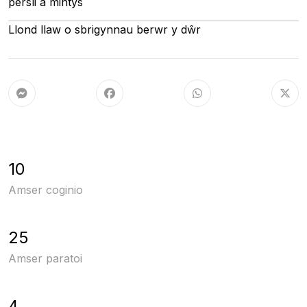
persli a mintys
Llond llaw o sbrigynnau berwr y dŵr
10
Amser coginio
25
Amser paratoi
4