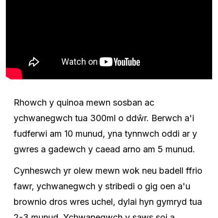
Rhowch y quinoa mewn sosban ac
ychwanegwch tua 300ml o ddŵr. Berwch a'i
fudferwi am 10 munud, yna tynnwch oddi ar y
gwres a gadewch y caead arno am 5 munud.
Cynheswch yr olew mewn wok neu badell ffrio
fawr, ychwanegwch y stribedi o gig oen a'u
brownio dros wres uchel, dylai hyn gymryd tua
2-3 munud. Ychwanegwch y saws soi a