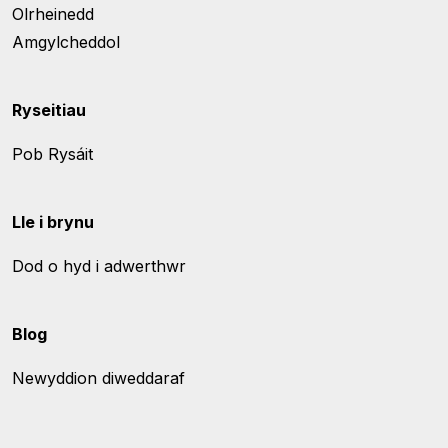
Olrheinedd
Amgylcheddol
Ryseitiau
Pob Rysáit
Lle i brynu
Dod o hyd i adwerthwr
Blog
Newyddion diweddaraf