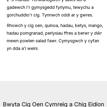
gadewch i'r gymysgedd fyrlymu, tewychu a
gorchuddio'r cig. Tynnwch oddi ar y gwres.
Rhowch y cig oen, quinoa, hadau, betys, mango,
hadau pomgranad, perlysiau ffres a berwr y dŵr
mewn powlen salad fawr. Cymysgwch y cyfan
yn dda a’i weini.
Bwyta Cig Oen Cymreig a Chig Eidion