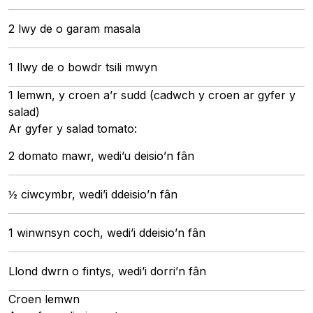
2 lwy de o garam masala
1 llwy de o bowdr tsili mwyn
1 lemwn, y croen a’r sudd (cadwch y croen ar gyfer y
salad)
Ar gyfer y salad tomato:
2 domato mawr, wedi’u deisio’n fân
½ ciwcymbr, wedi’i ddeisio’n fân
1 winwnsyn coch, wedi’i ddeisio’n fân
Llond dwrn o fintys, wedi’i dorri’n fân
Croen lemwn