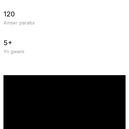
120
Amser paratoi
5+
Yn gweini