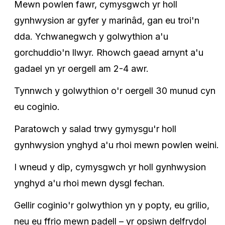
Mewn powlen fawr, cymysgwch yr holl
gynhwysion ar gyfer y marinâd, gan eu troi'n
dda. Ychwanegwch y golwythion a'u
gorchuddio'n llwyr. Rhowch gaead arnynt a'u
gadael yn yr oergell am 2-4 awr.
Tynnwch y golwythion o'r oergell 30 munud cyn
eu coginio.
Paratowch y salad trwy gymysgu'r holl
gynhwysion ynghyd a'u rhoi mewn powlen weini.
I wneud y dip, cymysgwch yr holl gynhwysion
ynghyd a'u rhoi mewn dysgl fechan.
Gellir coginio'r golwythion yn y popty, eu grilio,
neu eu ffrio mewn padell – yr opsiwn delfrydol