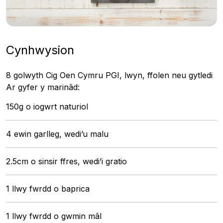
Cynhwysion
8 golwyth Cig Oen Cymru PGI, lwyn, ffolen neu gytledi
Ar gyfer y marinâd:
150g o iogwrt naturiol
4 ewin garlleg, wedi’u malu
2.5cm o sinsir ffres, wedi’i gratio
1 llwy fwrdd o baprica
1 llwy fwrdd o gwmin mâl