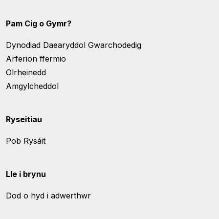
Pam Cig o Gymr?
Dynodiad Daearyddol Gwarchodedig
Arferion ffermio
Olrheinedd
Amgylcheddol
Ryseitiau
Pob Rysáit
Lle i brynu
Dod o hyd i adwerthwr