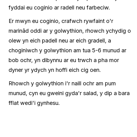
fyddai eu coginio ar radell neu farbeciw.
Er mwyn eu coginio, crafwch rywfaint o'r
marinâd oddi ar y golwythion, rhowch ychydig o
olew yn eich padell neu ar eich gradell, a
choginiwch y golwythion am tua 5-6 munud ar
bob ochr, yn dibynnu ar eu trwch a pha mor
dyner yr ydych yn hoffi eich cig oen.
Rhowch y golwythion i'r naill ochr am pum
munud, cyn eu gweini gyda'r salad, y dip a bara
fflat wedi'i gynhesu.