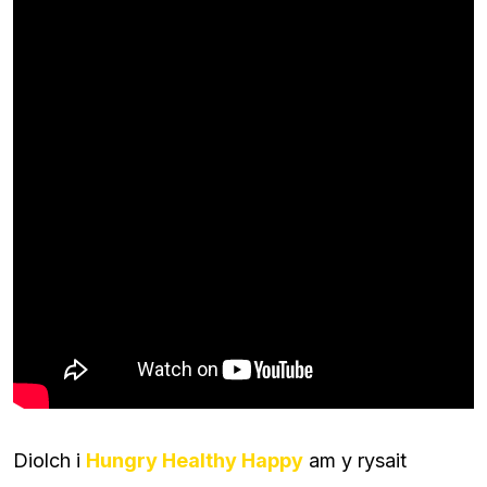
Diolch i
Hungry Healthy Happy
am y rysait