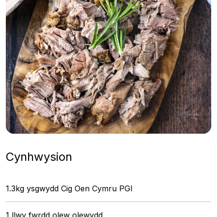
Cynhwysion
1.3kg ysgwydd Cig Oen Cymru PGI
1 llwy fwrdd olew olewydd