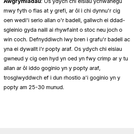
Awgrymiadau
: Os ydych chi eisiau ychwanegu
mwy fyth o flas at y grefi, ar ôl i chi dynnu'r cig
oen wedi'i serio allan o'r badell, gallwch ei ddad-
sgleinio gyda naill ai rhywfaint o stoc neu joch o
win coch. Defnyddiwch lwy bren i grafu'r badell ac
yna ei dywallt i'r popty araf. Os ydych chi eisiau
gwneud y cig oen hyd yn oed yn fwy crimp ar y tu
allan ar ôl iddo goginio yn y popty araf,
trosglwyddwch ef i dun rhostio a'i goginio yn y
popty am 25-30 munud.