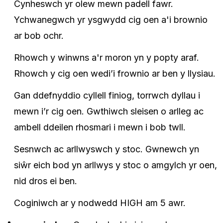
Cynheswch yr olew mewn padell fawr.
Ychwanegwch yr ysgwydd cig oen a'i brownio
ar bob ochr.
Rhowch y winwns a'r moron yn y popty araf.
Rhowch y cig oen wedi’i frownio ar ben y llysiau.
Gan ddefnyddio cyllell finiog, torrwch dyllau i
mewn i’r cig oen. Gwthiwch sleisen o arlleg ac
ambell ddeilen rhosmari i mewn i bob twll.
Sesnwch ac arllwyswch y stoc. Gwnewch yn
siŵr eich bod yn arllwys y stoc o amgylch yr oen,
nid dros ei ben.
Coginiwch ar y nodwedd HIGH am 5 awr.