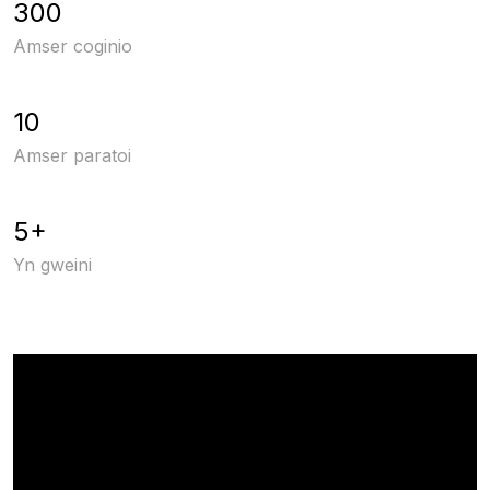
300
Amser coginio
10
Amser paratoi
5+
Yn gweini