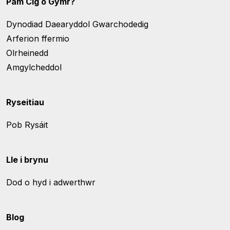
Pam Cig o Gymr?
Dynodiad Daearyddol Gwarchodedig
Arferion ffermio
Olrheinedd
Amgylcheddol
Ryseitiau
Pob Rysáit
Lle i brynu
Dod o hyd i adwerthwr
Blog