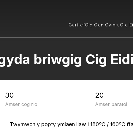
Cartref
Cig Oen Cymru
Cig E
 gyda briwgig Cig Ei
30
20
Amser coginio
Amser paratoi
Twymwch y popty ymlaen llaw i 180ºC / 160ºC ffa