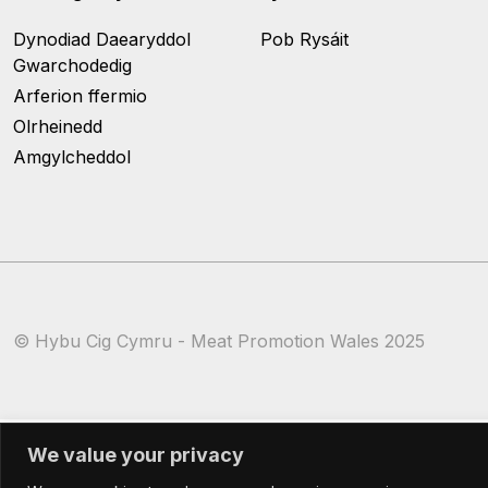
Dynodiad Daearyddol
Pob Rysáit
Gwarchodedig
Arferion ffermio
Olrheinedd
Amgylcheddol
© Hybu Cig Cymru - Meat Promotion Wales 2025
We value your privacy