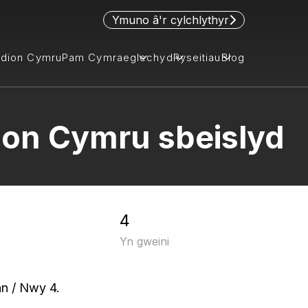
Ymuno â'r cylchlythyr
idion Cymru
Pam Cymraeg
lechyd
Ryseitiau
Blog
dion Cymru sbeislyd
4
Yn gweini
n / Nwy 4.