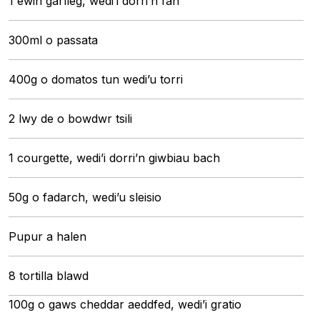
1 ewin garlleg, wedi’i dorri’n fân
300ml o passata
400g o domatos tun wedi’u torri
2 lwy de o bowdwr tsili
1 courgette, wedi’i dorri’n giwbiau bach
50g o fadarch, wedi’u sleisio
Pupur a halen
8 tortilla blawd
100g o gaws cheddar aeddfed, wedi’i gratio