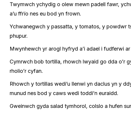
Twymwch ychydig o olew mewn padell fawr, ychwa
a’u ffrïo nes eu bod yn frown.
Ychwanegwch y passatta, y tomatos, y powdwr tsil
phupur.
Mwynhewch yr arogl hyfryd a’i adael i fudferwi a
Cymrwch bob tortilla, rhowch lwyaid go dda o’r 
rholio’r cyfan.
Rhowch y tortillas wedi’u llenwi yn daclus yn y d
munud nes bod y caws wedi toddi’n euraidd.
Gweinwch gyda salad tymhorol, colslo a hufen sur