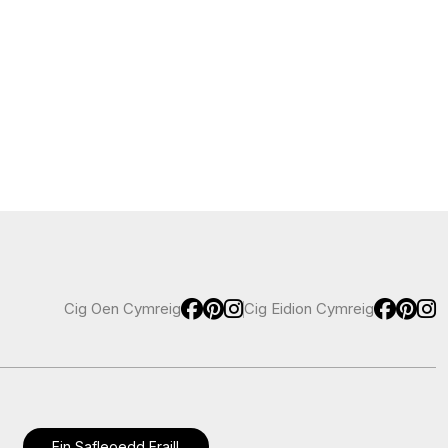
Cig Oen Cymreig
Cig Eidion Cymreig
Ein Safleoedd Eraill