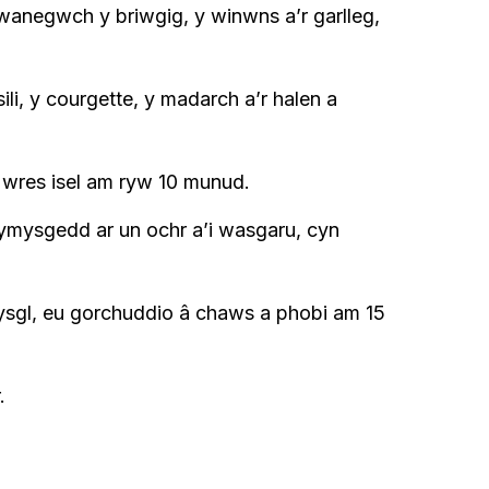
negwch y briwgig, y winwns a’r garlleg,
i, y courgette, y madarch a’r halen a
r wres isel am ryw 10 munud.
gymysgedd ar un ochr a’i wasgaru, cyn
dysgl, eu gorchuddio â chaws a phobi am 15
.