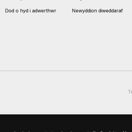
Dod o hyd i adwerthwr
Newyddion diweddaraf
T