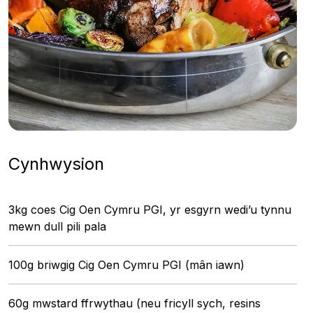
Cynhwysion
3kg coes Cig Oen Cymru PGI, yr esgyrn wedi’u tynnu
mewn dull pili pala
100g briwgig Cig Oen Cymru PGI (mân iawn)
60g mwstard ffrwythau (neu fricyll sych, resins