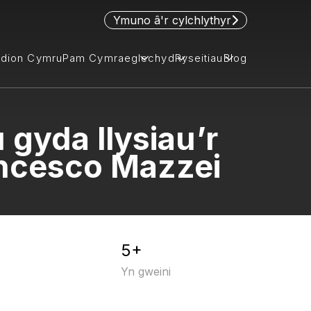
Ymuno â'r cylchlythyr
idion Cymru
Pam Cymraeg
lechyd
Ryseitiau
Blog
gyda llysiau’r
ancesco Mazzei
5+
Yn gweini