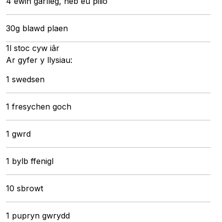
4 ewin garlleg, heb eu pilio
30g blawd plaen
1l stoc cyw iâr
Ar gyfer y llysiau:
1 swedsen
1 fresychen goch
1 gwrd
1 bylb ffenigl
10 sbrowt
1 pupryn gwrydd