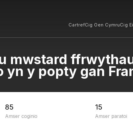
Cartref
Cig Oen Cymru
Cig E
 mwstard ffrwythau 
io yn y popty gan Fr
85
15
Amser coginio
Amser paratoi