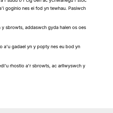
â'r sudd o'r cig oen ac ychwanegu'r stoc
'i goginio nes ei fod yn tewhau. Pasiwch
y sbrowts, addaswch gyda halen os oes
o a'u gadael yn y popty nes eu bod yn
edi'u rhostio a'r sbrowts, ac arllwyswch y