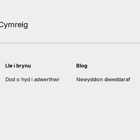
 Cymreig
Lle i brynu
Blog
Dod o hyd i adwerthwr
Newyddion diweddaraf