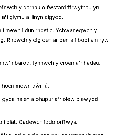
efnwch y darnau o fwstard ffrwythau yn
 a'i glymu â llinyn cigydd.
n i mewn i dun rhostio. Ychwanegwch y
leg. Rhowch y cig oen ar ben a'i bobi am ryw
nhw’n barod, tynnwch y croen a'r hadau.
 hoeri mewn dŵr iâ.
ch gyda halen a phupur a'r olew olewydd
o i blât. Gadewch iddo orffwys.