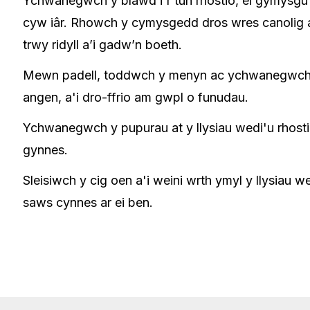
Ychwanegwch y blawd i'r tun rhostio, ei gymysgu 
cyw iâr. Rhowch y cymysgedd dros wres canolig a
trwy ridyll a’i gadw’n boeth.
Mewn padell, toddwch y menyn ac ychwanegwch 
angen, a'i dro-ffrio am gwpl o funudau.
Ychwanegwch y pupurau at y llysiau wedi'u rhosti
gynnes.
Sleisiwch y cig oen a'i weini wrth ymyl y llysiau w
saws cynnes ar ei ben.