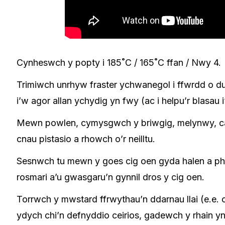
Cynheswch y popty i 185˚C / 165˚C ffan / Nwy 4.
Trimiwch unrhyw fraster ychwanegol i ffwrdd o d
i’w agor allan ychydig yn fwy (ac i helpu’r blasau i
Mewn powlen, cymysgwch y briwgig, melynwy, caws,
cnau pistasio a rhowch o’r neilltu.
Sesnwch tu mewn y goes cig oen gyda halen a phu
rosmari a’u gwasgaru’n gynnil dros y cig oen.
Torrwch y mwstard ffrwythau’n ddarnau llai (e.e. c
ydych chi’n defnyddio ceirios, gadewch y rhain y