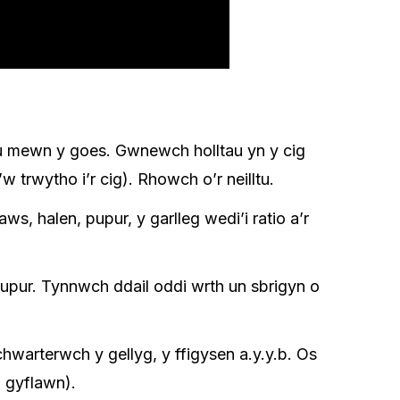
u mewn y goes. Gwnewch holltau yn y cig
’w trwytho i’r cig). Rhowch o’r neilltu.
 halen, pupur, y garlleg wedi’i ratio a’r
pur. Tynnwch ddail oddi wrth un sbrigyn o
hwarterwch y gellyg, y ffigysen a.y.y.b. Os
n gyflawn).