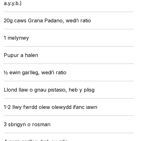
a.y.y.b.)
20g caws Grana Padano, wedi’i ratio
1 melynwy
Pupur a halen
½ ewin garlleg, wedi’i ratio
Llond llaw o gnau pistasio, heb y plisg
1-2 llwy fwrdd olew olewydd ifanc iawn
3 sbrigyn o rosmari