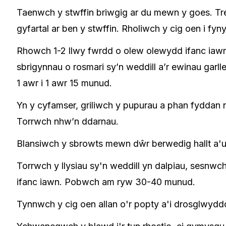
Taenwch y stwffin briwgig ar du mewn y goes. Tr
gyfartal ar ben y stwffin. Rholiwch y cig oen i fyny
Rhowch 1-2 llwy fwrdd o olew olewydd ifanc iaw
sbrigynnau o rosmari sy’n weddill a’r ewinau garl
1 awr i 1 awr 15 munud.
Yn y cyfamser, griliwch y pupurau a phan fyddan 
Torrwch nhw’n ddarnau.
Blansiwch y sbrowts mewn dŵr berwedig hallt a'u
Torrwch y llysiau sy'n weddill yn dalpiau, sesnw
ifanc iawn. Pobwch am ryw 30-40 munud.
Tynnwch y cig oen allan o'r popty a'i drosglwydd