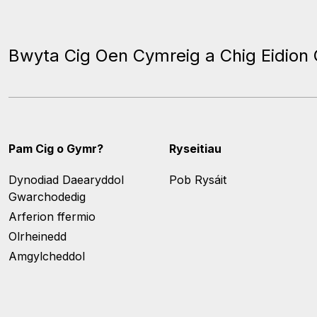
Bwyta Cig Oen Cymreig a Chig Eidion
Pam Cig o Gymr?
Ryseitiau
Dynodiad Daearyddol
Pob Rysáit
Gwarchodedig
Arferion ffermio
Olrheinedd
Amgylcheddol