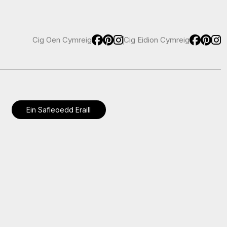
Cig Oen Cymreig
Cig Eidion Cymreig
Ein Safleoedd Eraill