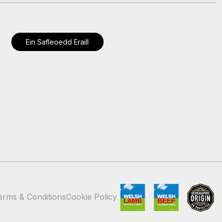
Ein Safleoedd Eraill
erms & Conditions
Cookie Policy