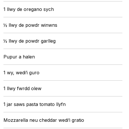
1 llwy de oregano sych
½ llwy de powdr winwns
½ llwy de powdr garlleg
Pupur a halen
1 wy, wedi’i guro
1 llwy fwrdd olew
1 jar saws pasta tomato llyfn
Mozzarella neu cheddar wedi’i gratio