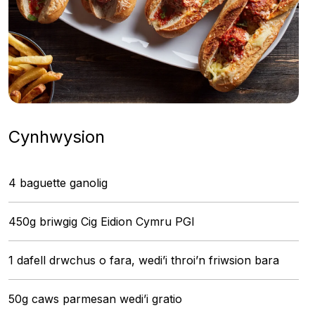
Cynhwysion
4 baguette ganolig
450g briwgig Cig Eidion Cymru PGI
1 dafell drwchus o fara, wedi’i throi’n friwsion bara
50g caws parmesan wedi’i gratio