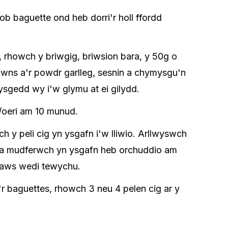
pob baguette ond heb dorri'r holl ffordd
rhowch y briwgig, briwsion bara, y 50g o
wns a'r powdr garlleg, sesnin a chymysgu'n
sgedd wy i'w glymu at ei gilydd.
l/oeri am 10 munud.
h y peli cig yn ysgafn i'w lliwio. Arllwyswch
w a mudferwch yn ysgafn heb orchuddio am
 saws wedi tewychu.
r baguettes, rhowch 3 neu 4 pelen cig ar y