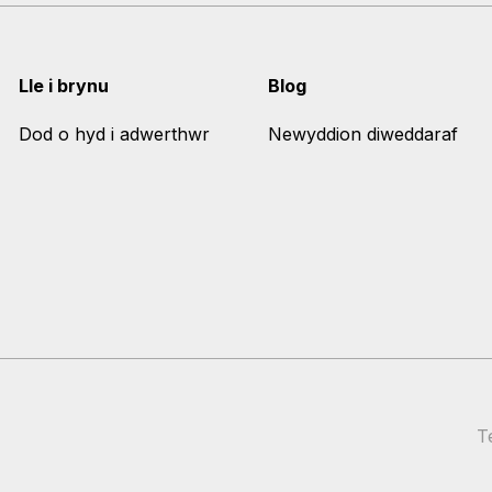
Lle i brynu
Blog
Dod o hyd i adwerthwr
Newyddion diweddaraf
T