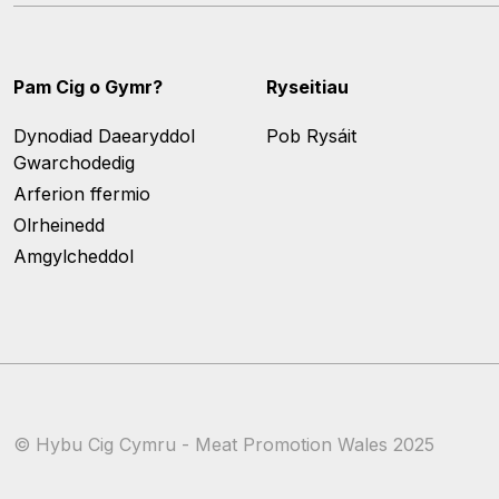
Pam Cig o Gymr?
Ryseitiau
Dynodiad Daearyddol
Pob Rysáit
Gwarchodedig
Arferion ffermio
Olrheinedd
Amgylcheddol
© Hybu Cig Cymru - Meat Promotion Wales 2025