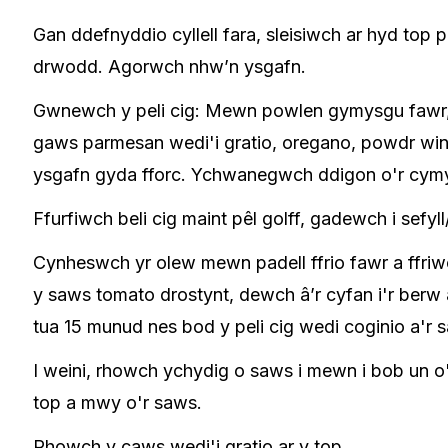
Gan ddefnyddio cyllell fara, sleisiwch ar hyd top 
drwodd. Agorwch nhw’n ysgafn.
Gwnewch y peli cig: Mewn powlen gymysgu fawr, 
gaws parmesan wedi'i gratio, oregano, powdr win
ysgafn gyda fforc. Ychwanegwch ddigon o'r cymy
Ffurfiwch beli cig maint pêl golff, gadewch i sefyl
Cynheswch yr olew mewn padell ffrio fawr a ffriwc
y saws tomato drostynt, dewch â’r cyfan i'r ber
tua 15 munud nes bod y peli cig wedi coginio a'r
I weini, rhowch ychydig o saws i mewn i bob un o'
top a mwy o'r saws.
Rhowch y caws wedi'i gratio ar y top.