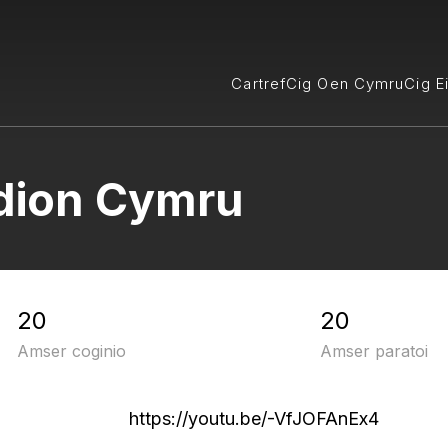
Cartref
Cig Oen Cymru
Cig E
idion Cymru
20
20
Amser coginio
Amser paratoi
https://youtu.be/-VfJOFAnEx4