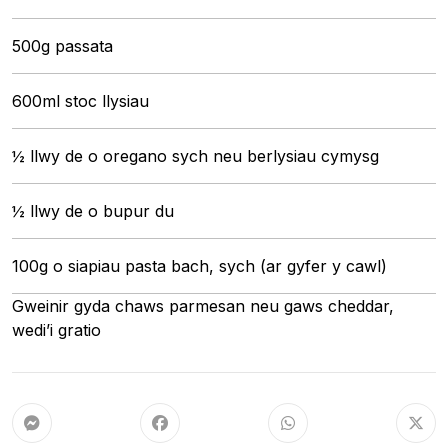
500g passata
600ml stoc llysiau
½ llwy de o oregano sych neu berlysiau cymysg
½ llwy de o bupur du
100g o siapiau pasta bach, sych (ar gyfer y cawl)
Gweinir gyda chaws parmesan
neu gaws cheddar,
wedi’i gratio