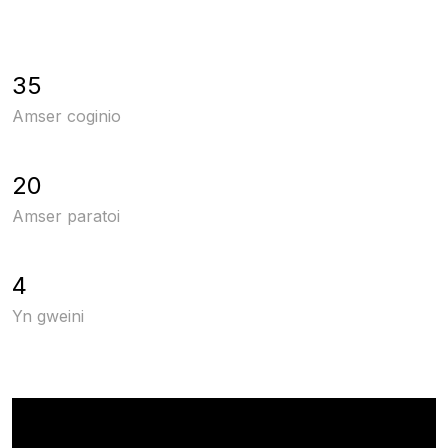
35
Amser coginio
20
Amser paratoi
4
Yn gweini