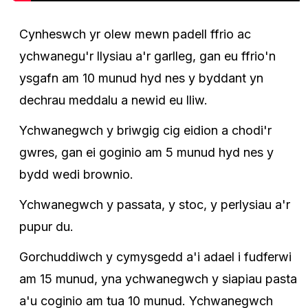
Cynheswch yr olew mewn padell ffrio ac
ychwanegu'r llysiau a'r garlleg, gan eu ffrio'n
ysgafn am 10 munud hyd nes y byddant yn
dechrau meddalu a newid eu lliw.
Ychwanegwch y briwgig cig eidion a chodi'r
gwres, gan ei goginio am 5 munud hyd nes y
bydd wedi brownio.
Ychwanegwch y passata, y stoc, y perlysiau a'r
pupur du.
Gorchuddiwch y cymysgedd a'i adael i fudferwi
am 15 munud, yna ychwanegwch y siapiau pasta
a'u coginio am tua 10 munud. Ychwanegwch