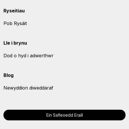
Ryseitiau
Pob Rysáit
Lle i brynu
Dod o hyd i adwerthwr
Blog
Newyddion diweddaraf
Ein Safleoedd Eraill