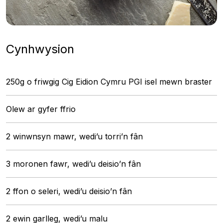
Cynhwysion
250g o friwgig Cig Eidion Cymru PGI isel mewn braster
Olew ar gyfer ffrio
2 winwnsyn mawr, wedi’u torri’n fân
3 moronen fawr, wedi’u deisio’n fân
2 ffon o seleri, wedi’u deisio’n fân
2 ewin garlleg, wedi’u malu