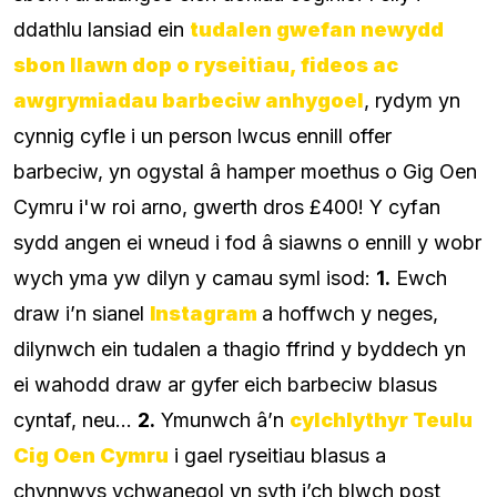
ddathlu lansiad ein
tudalen gwefan newydd
sbon llawn dop o ryseitiau, fideos ac
awgrymiadau barbeciw anhygoel
, rydym yn
cynnig cyfle i un person lwcus ennill offer
barbeciw, yn ogystal â hamper moethus o Gig Oen
Cymru i'w roi arno, gwerth dros £400! Y cyfan
sydd angen ei wneud i fod â siawns o ennill y wobr
wych yma yw dilyn y camau syml isod:
1.
Ewch
draw i’n sianel
Instagram
a hoffwch y neges,
dilynwch ein tudalen a thagio ffrind y byddech yn
ei wahodd draw ar gyfer eich barbeciw blasus
cyntaf, neu...
2.
Ymunwch â’n
cylchlythyr Teulu
Cig Oen Cymru
i gael ryseitiau blasus a
chynnwys ychwanegol yn syth i’ch blwch post