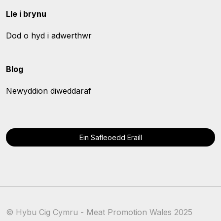
Lle i brynu
Dod o hyd i adwerthwr
Blog
Newyddion diweddaraf
Ein Safleoedd Eraill
© Hybu Cig Cymru - Meat Promotion Wales 2025