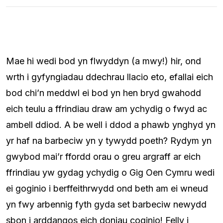
Mae hi wedi bod yn flwyddyn (a mwy!) hir, ond
wrth i gyfyngiadau ddechrau llacio eto, efallai eich
bod chi’n meddwl ei bod yn hen bryd gwahodd
eich teulu a ffrindiau draw am ychydig o fwyd ac
ambell ddiod. A be well i ddod a phawb ynghyd yn
yr haf na barbeciw yn y tywydd poeth? Rydym yn
gwybod mai’r ffordd orau o greu argraff ar eich
ffrindiau yw gydag ychydig o Gig Oen Cymru wedi
ei goginio i berffeithrwydd ond beth am ei wneud
yn fwy arbennig fyth gyda set barbeciw newydd
sbon i arddangos eich doniau coginio! Felly i