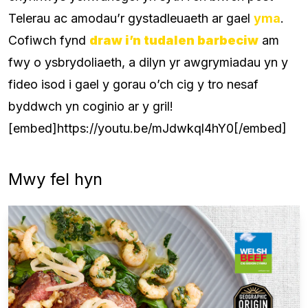
Telerau ac amodau’r gystadleuaeth ar gael
yma
.
Cofiwch fynd
draw i’n tudalen barbeciw
am
fwy o ysbrydoliaeth, a dilyn yr awgrymiadau yn y
fideo isod i gael y gorau o’ch cig y tro nesaf
byddwch yn coginio ar y gril!
[embed]https://youtu.be/mJdwkql4hY0[/embed]
Mwy fel hyn