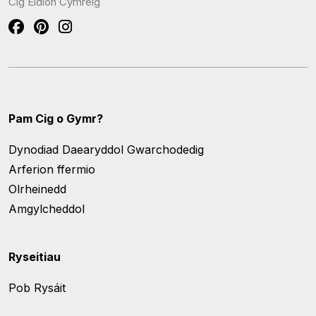
Cig Eidion Cymreig
Pam Cig o Gymr?
Dynodiad Daearyddol Gwarchodedig
Arferion ffermio
Olrheinedd
Amgylcheddol
Ryseitiau
Pob Rysáit