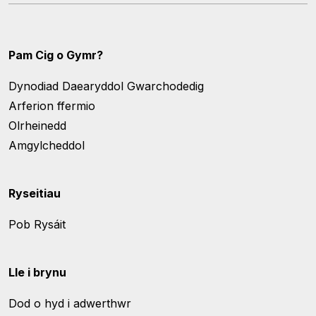
Pam Cig o Gymr?
Dynodiad Daearyddol Gwarchodedig
Arferion ffermio
Olrheinedd
Amgylcheddol
Ryseitiau
Pob Rysáit
Lle i brynu
Dod o hyd i adwerthwr