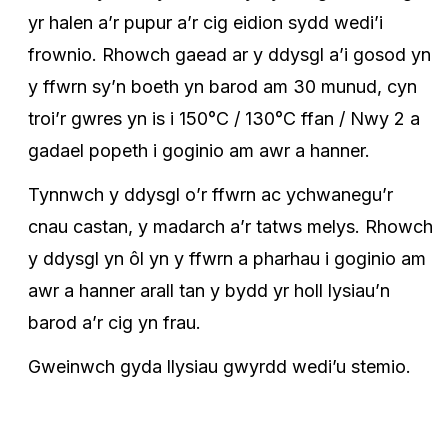
yr halen a’r pupur a’r cig eidion sydd wedi’i
frownio. Rhowch gaead ar y ddysgl a’i gosod yn
y ffwrn sy’n boeth yn barod am 30 munud, cyn
troi’r gwres yn is i 150°C / 130°C ffan / Nwy 2 a
gadael popeth i goginio am awr a hanner.
Tynnwch y ddysgl o’r ffwrn ac ychwanegu’r
cnau castan, y madarch a’r tatws melys. Rhowch
y ddysgl yn ôl yn y ffwrn a pharhau i goginio am
awr a hanner arall tan y bydd yr holl lysiau’n
barod a’r cig yn frau.
Gweinwch gyda llysiau gwyrdd wedi’u stemio.