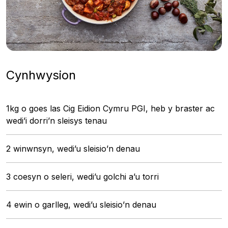
Cynhwysion
1kg o goes las Cig Eidion Cymru PGI, heb y braster ac
wedi’i dorri’n sleisys tenau
2 winwnsyn, wedi’u sleisio’n denau
3 coesyn o seleri, wedi’u golchi a’u torri
4 ewin o garlleg, wedi’u sleisio’n denau