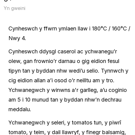
Yn gweini
Cynheswch y ffwrn ymlaen llaw i 180°C / 160°C /
Nwy 4.
Cynheswch ddysgl caserol ac ychwanegu’r
olew, gan frownio’r darnau o gig eidion fesul
tipyn tan y byddan nhw wedi’u selio. Tynnwch y
cig eidion allan a’i osod o’r neilltu am y tro.
Ychwanegwch y winwns a'r garlleg, a’u coginio
am 5 i 10 munud tan y byddan nhw’n dechrau
meddalu.
Ychwanegwch y seleri, y tomatos tun, y piwrî
tomato, y teim, y dail llawryf, y finegr balsamig,