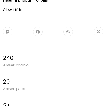
Halen a phupur i roi blas
Olew i ffrio
240
Amser coginio
20
Amser paratoi
5+