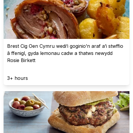
Brest Cig Oen Cymru wedi’i goginio’n araf a’i stwffio
â ffenigl, gyda lemonau cadw a thatws newydd
Rosie Birkett
3+ hours