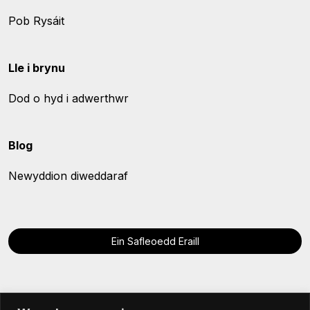
Pob Rysáit
Lle i brynu
Dod o hyd i adwerthwr
Blog
Newyddion diweddaraf
Ein Safleoedd Eraill