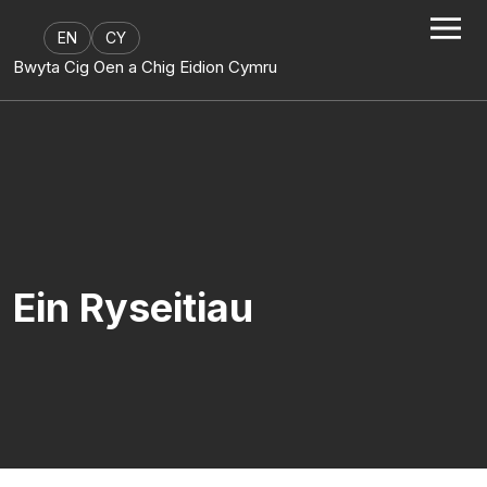
Mynd i'r cynnwys
EN
CY
Bwyta Cig Oen a Chig Eidion Cymru
Ein Ryseitiau