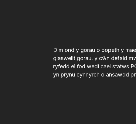
Dim ond y gorau o bopeth y mae
glaswellt gorau, y cŵn defaid m
ryfedd ei fod wedi cael statws 
yn prynu cynnyrch o ansawdd p