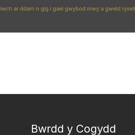
ciwch ar ddarn o gig i gael gwybod mwy a gweld ryseit
Bwrdd y Cogydd