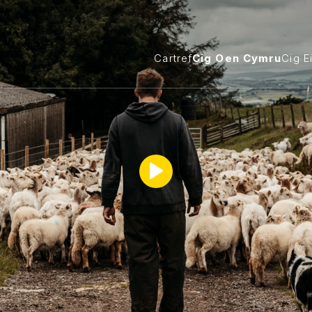
Cartref
Cig Oen Cymru
Cig E