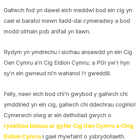
Gallwch fod yn dawel eich meddwl bod ein cig yn
cael ei baratoi mewn lladd-dai cymeradwy a bod
modd olrhain pob anifail yn llawn.
Rydym yn ymdrechu i sicrhau ansawdd yn ein Cig
Oen Cymru a’n Cig Eidion Cymru; a PGI yw’r hyn
sy’n ein gwneud ni’n wahanol i’r gweddill.
Felly, nawr eich bod chi’n gwybod y gallwch chi
ymddiried yn ein cig, gallwch chi ddechrau coginio!
Cymerwch olwg ar ein detholiad gwych o
ryseitiau blasus ar gyfer Cig Oen Cymru a Chig
Eidion Cymru
i gael rhywfaint o ysbrydoliaeth.