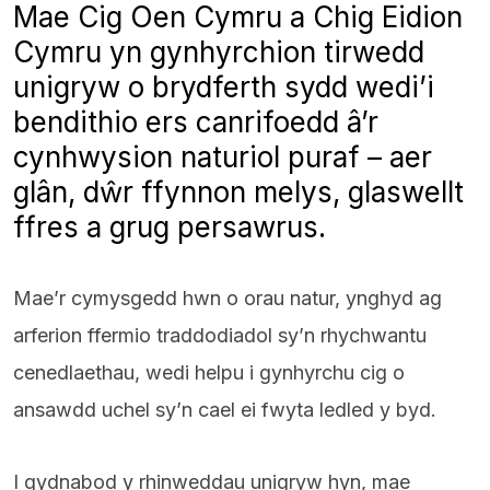
Mae Cig Oen Cymru a Chig Eidion
Cymru yn gynhyrchion tirwedd
unigryw o brydferth sydd wedi’i
bendithio ers canrifoedd â’r
cynhwysion naturiol puraf – aer
glân, dŵr ffynnon melys, glaswellt
ffres a grug persawrus.
Mae’r cymysgedd hwn o orau natur, ynghyd ag
arferion ffermio traddodiadol sy’n rhychwantu
cenedlaethau, wedi helpu i gynhyrchu cig o
ansawdd uchel sy’n cael ei fwyta ledled y byd.
I gydnabod y rhinweddau unigryw hyn, mae