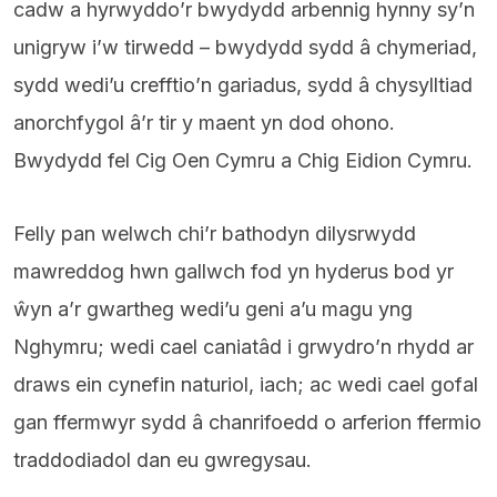
cadw a hyrwyddo’r bwydydd arbennig hynny sy’n
unigryw i’w tirwedd – bwydydd sydd â chymeriad,
sydd wedi’u crefftio’n gariadus, sydd â chysylltiad
anorchfygol â’r tir y maent yn dod ohono.
Bwydydd fel Cig Oen Cymru a Chig Eidion Cymru.
Felly pan welwch chi’r bathodyn dilysrwydd
mawreddog hwn gallwch fod yn hyderus bod yr
ŵyn a’r gwartheg wedi’u geni a’u magu yng
Nghymru; wedi cael caniatâd i grwydro’n rhydd ar
draws ein cynefin naturiol, iach; ac wedi cael gofal
gan ffermwyr sydd â chanrifoedd o arferion ffermio
traddodiadol dan eu gwregysau.