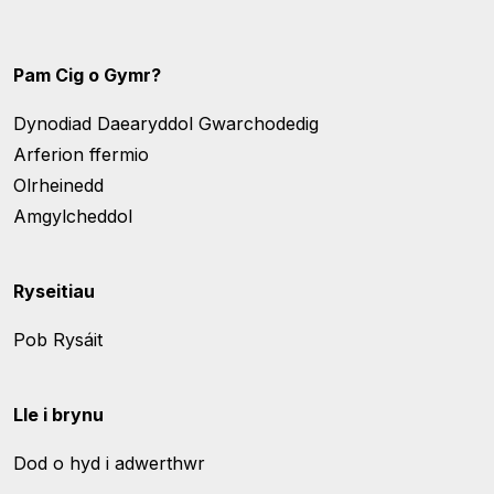
Pam Cig o Gymr?
Dynodiad Daearyddol Gwarchodedig
Arferion ffermio
Olrheinedd
Amgylcheddol
Ryseitiau
Pob Rysáit
Lle i brynu
Dod o hyd i adwerthwr