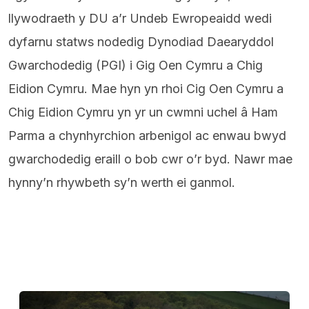
llywodraeth y DU a’r Undeb Ewropeaidd wedi
dyfarnu statws nodedig Dynodiad Daearyddol
Gwarchodedig (PGI) i Gig Oen Cymru a Chig
Eidion Cymru. Mae hyn yn rhoi Cig Oen Cymru a
Chig Eidion Cymru yn yr un cwmni uchel â Ham
Parma a chynhyrchion arbenigol ac enwau bwyd
gwarchodedig eraill o bob cwr o’r byd. Nawr mae
hynny’n rhywbeth sy’n werth ei ganmol.