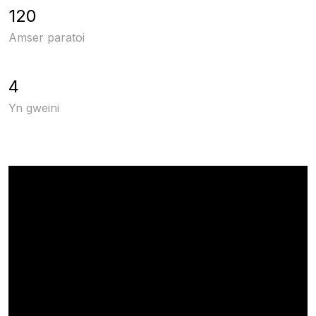
120
Amser paratoi
4
Yn gweini