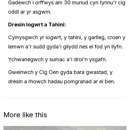
Gadewch i orffwys am 30 munud cyn tynnu'r cig
oddi ar yr asgwrn.
Dresin Iogwrt a Tahini:
Cymysgwch yr iogwrt, y tahini, y garlleg, croen y
lemwn a'r sudd gyda'i gilydd nes ei fod yn llyfn.
Ychwanegwch y sumac a'i droi'n ysgafn.
Gweinwch y Cig Oen gyda bara gwastad, y
dresin a rhowch hadau pomgranad ar ei ben.
More like this