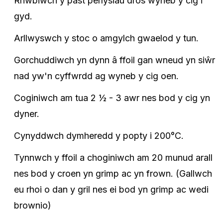
Rhwbiwch y past perlysiau dros wyneb y cig i
gyd.
Arllwyswch y stoc o amgylch gwaelod y tun.
Gorchuddiwch yn dynn â ffoil gan wneud yn siŵr
nad yw'n cyffwrdd ag wyneb y cig oen.
Coginiwch am tua 2 ½ - 3 awr nes bod y cig yn
dyner.
Cynyddwch dymheredd y popty i 200°C.
Tynnwch y ffoil a choginiwch am 20 munud arall
nes bod y croen yn grimp ac yn frown. (Gallwch
eu rhoi o dan y gril nes ei bod yn grimp ac wedi
brownio)