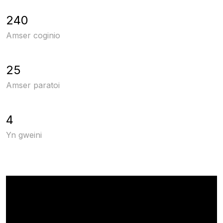
240
Amser coginio
25
Amser paratoi
4
Yn gweini