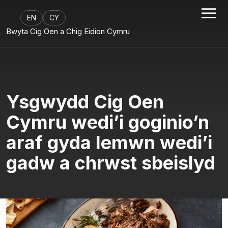
EN
CY
Bwyta Cig Oen a Chig Eidion Cymru
Ysgwydd Cig Oen
Cymru wedi’i goginio’n
araf gyda lemwn wedi’i
gadw a chrwst sbeislyd