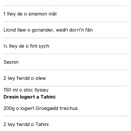
1 llwy de o sinamon mâl
Llond llaw o goriander, wedi’i dorri’n fân
½ llwy de o fint sych
Sesnin
2 lwy fwrdd o olew
150 ml o stoc llysiau
Dresin Iogwrt a Tahini:
200g o iogwrt Groegaidd trwchus
2 lwy fwrdd o Tahini