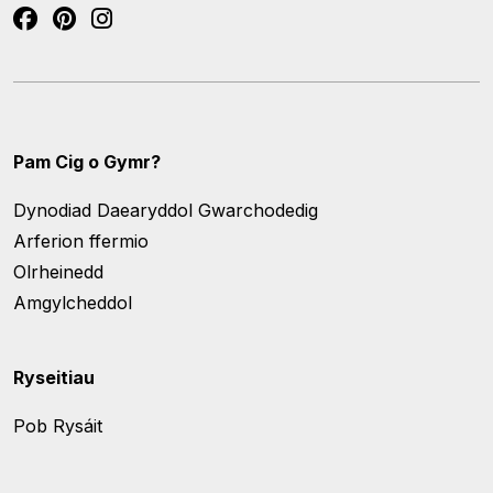
Pam Cig o Gymr?
Dynodiad Daearyddol Gwarchodedig
Arferion ffermio
Olrheinedd
Amgylcheddol
Ryseitiau
Pob Rysáit