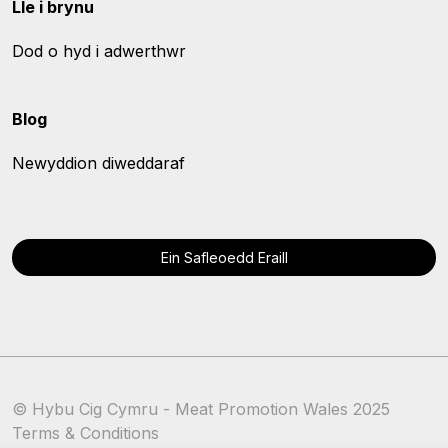
Lle i brynu
Dod o hyd i adwerthwr
Blog
Newyddion diweddaraf
Ein Safleoedd Eraill
© Hybu Cig Cymru - Meat Promotion Wales 2025
Terms & Conditions