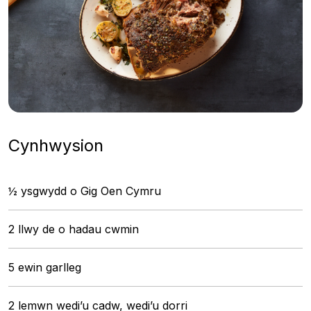
Cynhwysion
½ ysgwydd o Gig Oen Cymru
2 llwy de o hadau cwmin
5 ewin garlleg
2 lemwn wedi’u cadw, wedi’u dorri