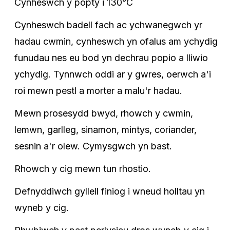
Cynheswch y popty i 130°C
Cynheswch badell fach ac ychwanegwch yr
hadau cwmin, cynheswch yn ofalus am ychydig
funudau nes eu bod yn dechrau popio a lliwio
ychydig. Tynnwch oddi ar y gwres, oerwch a'i
roi mewn pestl a morter a malu'r hadau.
Mewn prosesydd bwyd, rhowch y cwmin,
lemwn, garlleg, sinamon, mintys, coriander,
sesnin a'r olew. Cymysgwch yn bast.
Rhowch y cig mewn tun rhostio.
Defnyddiwch gyllell finiog i wneud holltau yn
wyneb y cig.