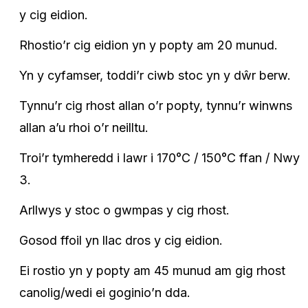
y cig eidion.
Rhostio’r cig eidion yn y popty am 20 munud.
Yn y cyfamser, toddi’r ciwb stoc yn y dŵr berw.
Tynnu’r cig rhost allan o’r popty, tynnu’r winwns
allan a’u rhoi o’r neilltu.
Troi’r tymheredd i lawr i 170°C / 150°C ffan / Nwy
3.
Arllwys y stoc o gwmpas y cig rhost.
Gosod ffoil yn llac dros y cig eidion.
Ei rostio yn y popty am 45 munud am gig rhost
canolig/wedi ei goginio’n dda.