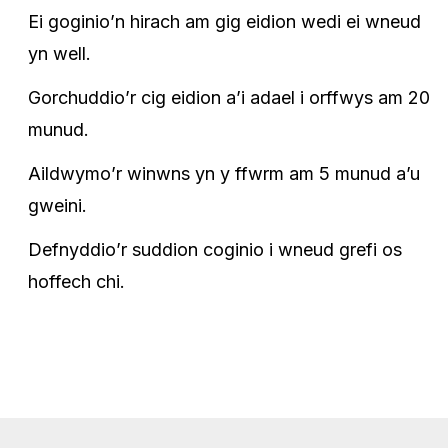
Ei goginio’n hirach am gig eidion wedi ei wneud
yn well.
Gorchuddio’r cig eidion a’i adael i orffwys am 20
munud.
Aildwymo’r winwns yn y ffwrm am 5 munud a’u
gweini.
Defnyddio’r suddion coginio i wneud grefi os
hoffech chi.