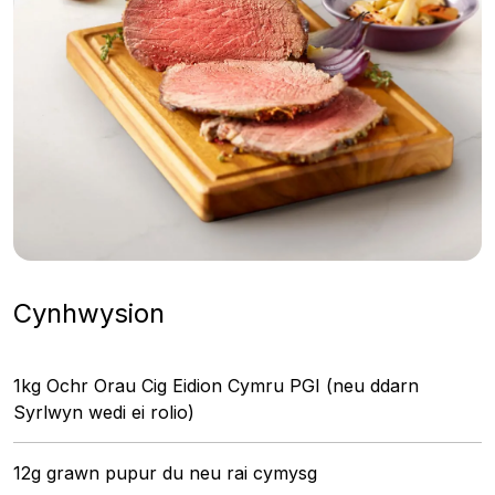
Cynhwysion
1kg Ochr Orau Cig Eidion Cymru PGI (neu ddarn
Syrlwyn wedi ei rolio)
12g grawn pupur du neu rai cymysg