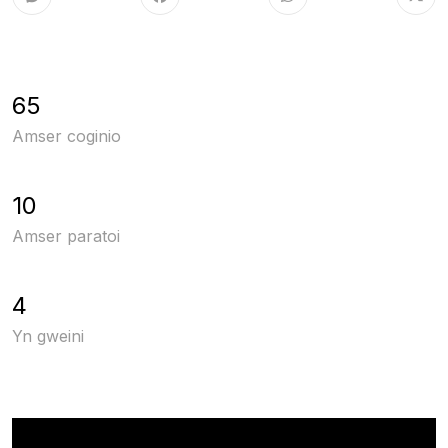
65
Amser coginio
10
Amser paratoi
4
Yn gweini