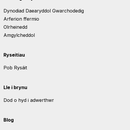
Dynodiad Daearyddol Gwarchodedig
Arferion ffermio
Olrheinedd
Amgylcheddol
Ryseitiau
Pob Rysáit
Lle i brynu
Dod o hyd i adwerthwr
Blog