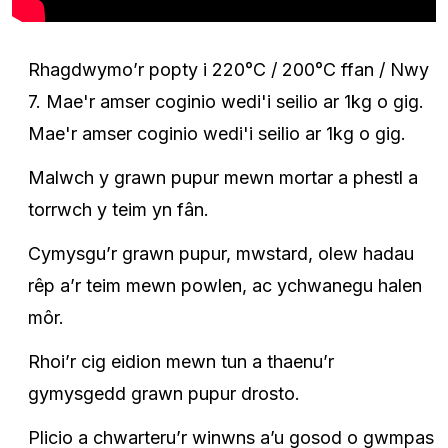
Rhagdwymo’r popty i 220°C / 200°C ffan / Nwy
7. Mae'r amser coginio wedi'i seilio ar 1kg o gig.
Mae'r amser coginio wedi'i seilio ar 1kg o gig.
Malwch y grawn pupur mewn mortar a phestl a
torrwch y teim yn fân.
Cymysgu’r grawn pupur, mwstard, olew hadau
rêp a’r teim mewn powlen, ac ychwanegu halen
môr.
Rhoi’r cig eidion mewn tun a thaenu’r
gymysgedd grawn pupur drosto.
Plicio a chwarteru’r winwns a’u gosod o gwmpas