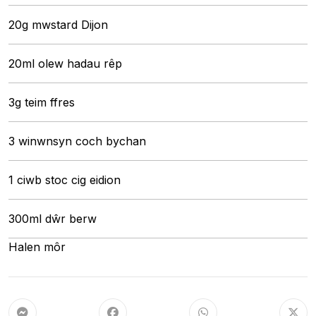
20g mwstard Dijon
20ml olew hadau rêp
3g teim ffres
3 winwnsyn coch bychan
1 ciwb stoc cig eidion
300ml dŵr berw
Halen môr