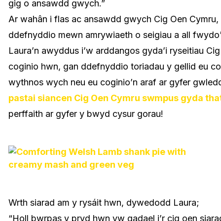
gig o ansawdd gwych.”
Ar wahân i flas ac ansawdd gwych Cig Oen Cymru, 
ddefnyddio mewn amrywiaeth o seigiau a all fwydo'
Laura’n awyddus i’w arddangos gyda’i ryseitiau Ci
coginio hwn, gan ddefnyddio toriadau y gellid eu co
wythnos wych neu eu coginio’n araf ar gyfer gwledd
pastai siancen Cig Oen Cymru swmpus gyda that
perffaith ar gyfer y bwyd cysur gorau!
Wrth siarad am y rysáit hwn, dywedodd Laura;
“Holl bwrpas y pryd hwn yw gadael i’r cig oen siara