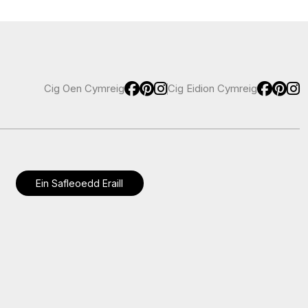
Cig Oen Cymreig
Cig Eidion Cymreig
Ein Safleoedd Eraill