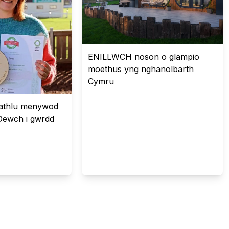
ENILLWCH noson o glampio
moethus yng nghanolbarth
Cymru
 dathlu menywod
Dewch i gwrdd