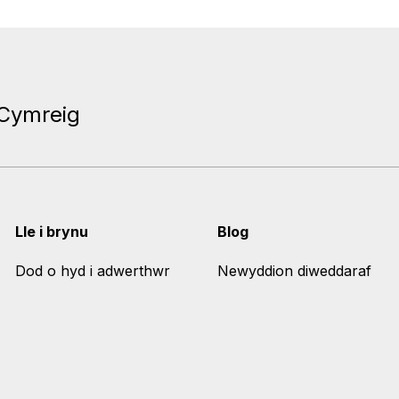
 Cymreig
Lle i brynu
Blog
Dod o hyd i adwerthwr
Newyddion diweddaraf