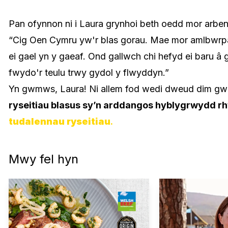
Pan ofynnon ni i Laura grynhoi beth oedd mor arbe
“Cig Oen Cymru yw'r blas gorau. Mae mor amlbwrpa
ei gael yn y gaeaf. Ond gallwch chi hefyd ei baru â
fwydo'r teulu trwy gydol y flwyddyn.”
Yn gwmws, Laura! Ni allem fod wedi dweud dim gwe
ryseitiau blasus sy’n arddangos hyblygrwydd r
tudalennau ryseitiau
.
Mwy fel hyn