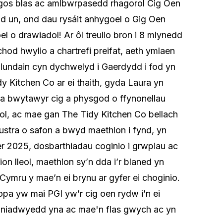
ngos blas ac amlbwrpasedd rhagorol Cig Oen
id un, ond dau rysáit anhygoel o Gig Oen
l o drawiadol! Ar ôl treulio bron i 8 mlynedd
chod hwylio a chartrefi preifat, aeth ymlaen
Llundain cyn dychwelyd i Gaerdydd i fod yn
y Kitchen Co ar ei thaith, gyda Laura yn
 a bwytawyr cig a physgod o ffynonellau
nnol, ac mae gan The Tidy Kitchen Co bellach
ustra o safon a bwyd maethlon i fynd, yn
r 2025, dosbarthiadau coginio i grwpiau ac
n lleol, maethlon sy’n dda i’r blaned yn
Cymru y mae’n ei brynu ar gyfer ei choginio.
opa yw mai PGI yw’r cig oen rydw i’n ei
einiadwyedd yna ac mae'n flas gwych ac yn