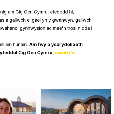
nnig am Gig Oen Cymru, atebodd hi,
s a gallwch ei gael yn y gwanwyn, gallwch
 gwahanol gynhwysion ac mae'n trosi'n dda i
ll ein hunain.
Am fwy o ysbrydoliaeth
hyfeddol Cig Oen Cymru,
ewch i’n