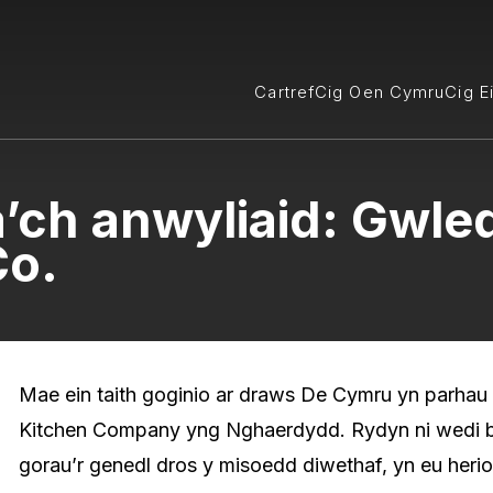
Cartref
Cig Oen Cymru
Cig E
a’ch anwyliaid: Gwl
Co.
Mae ein taith goginio ar draws De Cymru yn parha
Kitchen Company yng Nghaerdydd. Rydyn ni wedi bo
gorau’r genedl dros y misoedd diwethaf, yn eu herio