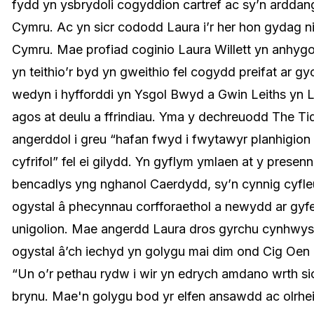
fydd yn ysbrydoli cogyddion cartref ac sy’n ardda
Cymru. Ac yn sicr cododd Laura i’r her hon gydag n
Cymru. Mae profiad coginio Laura Willett yn anhygoe
yn teithio’r byd yn gweithio fel cogydd preifat ar gy
wedyn i hyfforddi yn Ysgol Bwyd a Gwin Leiths yn 
agos at deulu a ffrindiau. Yma y dechreuodd The Tid
angerddol i greu “hafan fwyd i fwytawyr planhigion
cyfrifol” fel ei gilydd. Yn gyflym ymlaen at y prese
bencadlys yng nghanol Caerdydd, sy’n cynnig cyfle
ogystal â phecynnau corfforaethol a newydd ar gyfe
unigolion. Mae angerdd Laura dros gyrchu cynhwysio
ogystal â’ch iechyd yn golygu mai dim ond Cig Oen 
“Un o’r pethau rydw i wir yn edrych amdano wrth si
brynu. Mae'n golygu bod yr elfen ansawdd ac olrh