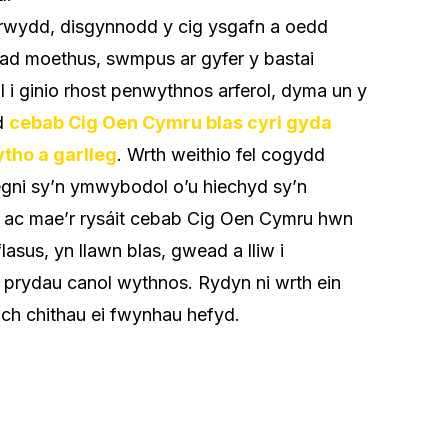
thrwydd, disgynnodd y cig ysgafn a oedd
nwad moethus, swmpus ar gyfer y bastai
i ginio rhost penwythnos arferol, dyma un y
dd
cebab Cig Oen Cymru blas cyri gyda
ytho a garlleg
. Wrth weithio fel cogydd
n egni sy’n ymwybodol o’u hiechyd sy’n
r, ac mae’r rysáit cebab Cig Oen Cymru hwn
flasus, yn llawn blas, gwead a lliw i
 prydau canol wythnos. Rydyn ni wrth ein
wch chithau ei fwynhau hefyd.