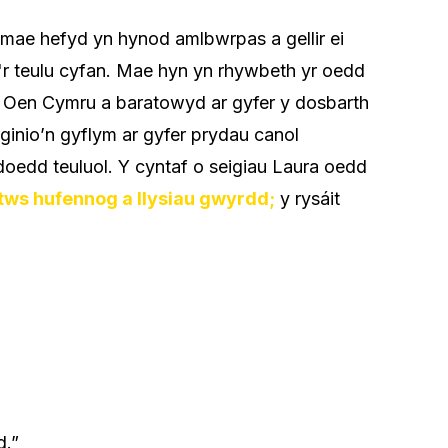
mae hefyd yn hynod amlbwrpas a gellir ei
r teulu cyfan. Mae hyn yn rhywbeth yr oedd
g Oen Cymru a baratowyd ar gyfer y dosbarth
ginio’n gyflym ar gyfer prydau canol
oedd teuluol. Y cyntaf o seigiau Laura oedd
ws hufennog a llysiau gwyrdd;
y rysáit
d.”