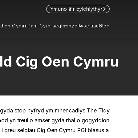
Ymuno â'r cylchlythyr
idion Cymru
Pam Cymraeg
lechyd
Ryseitiau
Blog
edd Cig Oen Cymru
u gyda stop hyfryd ym mhencadlys The Tidy
d yn treulio amser gyda rhai o gogyddion
 i greu seigiau Cig Oen Cymru PGI blasus a