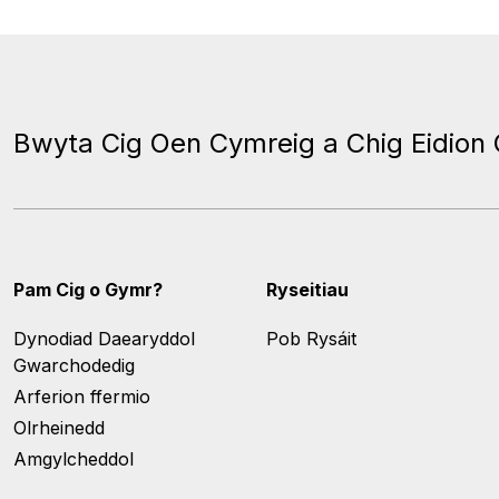
Bwyta Cig Oen Cymreig a Chig Eidion
Pam Cig o Gymr?
Ryseitiau
Dynodiad Daearyddol
Pob Rysáit
Gwarchodedig
Arferion ffermio
Olrheinedd
Amgylcheddol