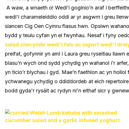
A waw, a wnaeth o! Wedi’i goginio’n araf i berffei
wedi'i charameleiddio oddi ar yr asgwrn i greu lle
siancen Cig Oen Cymru flasus hwn. Opsiwn wahanol 
bydd y teulu cyfan yn ei fwynhau. Nesaf i fyny oe
salad ciwcymbr wedi'i falu ac iogwrt wedi'i drw
preifat, gofynnir yn aml i Laura greu ryseitiau llaw
blasu’n wych ond sydd ychydig yn wahanol i’r arfe
yn ticio’r blychau i gyd. Mae’n faethlon ac yn hollol 
ychwanegu ychydig o ddiddordeb at eich repertoire
bodd gyda'r rysáit ac rydyn ni'n eithaf sicr y gwne