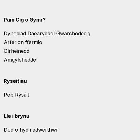
Pam Cig o Gymr?
Dynodiad Daearyddol Gwarchodedig
Arferion ffermio
Olrheinedd
Amgylcheddol
Ryseitiau
Pob Rysáit
Lle i brynu
Dod o hyd i adwerthwr