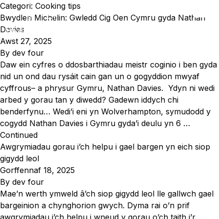
Mynd i'r cynnwys
Categori:
Cooking tips
Bwydlen Michelin: Gwledd Cig Oen Cymru gyda Nathan
EN
CY
Davies
Bwyta Cig Oen a Chig Eidion Cymru
Awst 27, 2025
By
dev four
Daw ein cyfres o ddosbarthiadau meistr coginio i ben gyda
nid un ond dau rysáit cain gan un o gogyddion mwyaf
cyffrous– a phrysur Gymru, Nathan Davies. Ydyn ni wedi
arbed y gorau tan y diwedd? Gadewn iddych chi
benderfynu… Wedi’i eni yn Wolverhampton, symudodd y
cogydd Nathan Davies i Gymru gyda’i deulu yn 6 …
Continued
Awgrymiadau gorau i’ch helpu i gael bargen yn eich siop
gigydd leol
Gorffennaf 18, 2025
By
dev four
Mae’n werth ymweld â’ch siop gigydd leol lle gallwch gael
bargeinion a chynghorion gwych. Dyma rai o’n prif
awgrymiadau i’ch helpu i wneud y gorau o’ch taith i’r