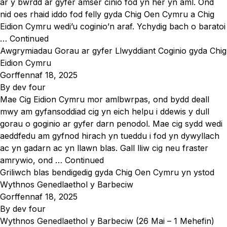
ar y bwrdd ar gyfer amser cinio fod yn her yn aml. Ond
nid oes rhaid iddo fod felly gyda Chig Oen Cymru a Chig
Eidion Cymru wedi’u coginio’n araf. Ychydig bach o baratoi
…
Continued
Awgrymiadau Gorau ar gyfer Llwyddiant Coginio gyda Chig
Eidion Cymru
Gorffennaf 18, 2025
By
dev four
Mae Cig Eidion Cymru mor amlbwrpas, ond bydd deall
mwy am gyfansoddiad cig yn eich helpu i ddewis y dull
gorau o goginio ar gyfer darn penodol. Mae cig sydd wedi
aeddfedu am gyfnod hirach yn tueddu i fod yn dywyllach
ac yn gadarn ac yn llawn blas. Gall lliw cig neu fraster
amrywio, ond …
Continued
Griliwch blas bendigedig gyda Chig Oen Cymru yn ystod
Wythnos Genedlaethol y Barbeciw
Gorffennaf 18, 2025
By
dev four
Wythnos Genedlaethol y Barbeciw (26 Mai – 1 Mehefin)