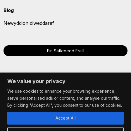
Blog
Newyddion diweddaraf
Ein Safleoedd Eraill
We value your privacy
We use cookies to enhance your browsing experience,
© Hybu Cig Cymru - Meat Promotion Wales 2025
serve personalised ads or content, and analyse our traffic.
Terms & Conditions
By clicking "Accept All", you consent to our use of cookies.
Cookie Policy
Accept All