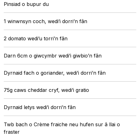
Pinsiad o bupur du
1 winwnsyn coch, wedi’i dorri’n fân
2 domato wedi’u torri’n fân
Darn 6cm o giwcymbr wedi’i giwbio’n fân
Dyrnaid fach o goriander, wedi’i dorri’n fân
75g caws cheddar cryf, wedi’i gratio
Dyrnaid letys wedi’i dorri’n fân
Twb bach o Crème fraiche neu hufen sur â llai o
fraster