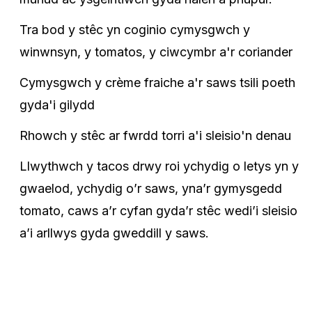
Tra bod y stêc yn coginio cymysgwch y
winwnsyn, y tomatos, y ciwcymbr a'r coriander
Cymysgwch y crème fraiche a'r saws tsili poeth
gyda'i gilydd
Rhowch y stêc ar fwrdd torri a'i sleisio'n denau
Llwythwch y tacos drwy roi ychydig o letys yn y
gwaelod, ychydig o’r saws, yna’r gymysgedd
tomato, caws a’r cyfan gyda’r stêc wedi’i sleisio
a’i arllwys gyda gweddill y saws.