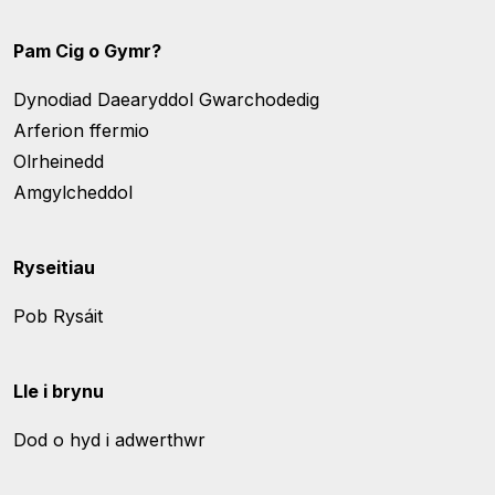
Pam Cig o Gymr?
Dynodiad Daearyddol Gwarchodedig
Arferion ffermio
Olrheinedd
Amgylcheddol
Ryseitiau
Pob Rysáit
Lle i brynu
Dod o hyd i adwerthwr