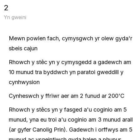
2
Yn gweini
Mewn powlen fach, cymysgwch yr olew gyda'r
sbeis cajun
Rhowch y stêc yn y cymysgedd a gadewch am
10 munud tra byddwch yn paratoi gweddill y
cynhwysion
Cynheswch y ffrïwr aer am 2 funud ar 200'C
Rhowch y stêcs yn y fasged a'u coginio am 5
munud, yna eu troi a'u coginio am 3 munud arall
(ar gyfer Canolig Prin). Gadewch i orffwys am 5
munud ac ysgeintiwch gyda halen a phupur.