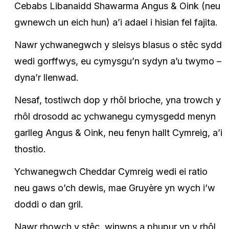
Cebabs Libanaidd Shawarma Angus & Oink (neu
gwnewch un eich hun) a’i adael i hisian fel fajita.
Nawr ychwanegwch y sleisys blasus o stêc sydd
wedi gorffwys, eu cymysgu’n sydyn a’u twymo –
dyna’r llenwad.
Nesaf, tostiwch dop y rhôl brioche, yna trowch y
rhôl drosodd ac ychwanegu cymysgedd menyn
garlleg Angus & Oink, neu fenyn hallt Cymreig, a’i
thostio.
Ychwanegwch Cheddar Cymreig wedi ei ratio
neu gaws o’ch dewis, mae Gruyère yn wych i’w
doddi o dan gril.
Nawr rhowch y stêc, winwns a phupur yn y rhôl