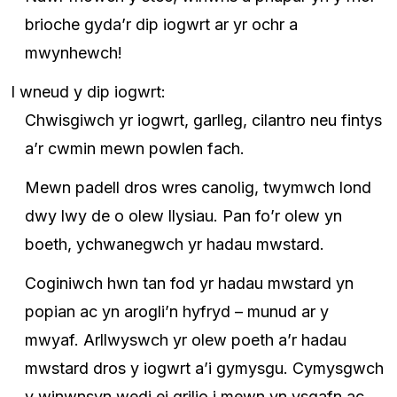
brioche gyda’r dip iogwrt ar yr ochr a
mwynhewch!
I wneud y dip iogwrt:
Chwisgiwch yr iogwrt, garlleg, cilantro neu fintys
a’r cwmin mewn powlen fach.
Mewn padell dros wres canolig, twymwch lond
dwy lwy de o olew llysiau. Pan fo’r olew yn
boeth, ychwanegwch yr hadau mwstard.
Coginiwch hwn tan fod yr hadau mwstard yn
popian ac yn arogli’n hyfryd – munud ar y
mwyaf. Arllwyswch yr olew poeth a’r hadau
mwstard dros y iogwrt a’i gymysgu. Cymysgwch
y winwnsyn wedi ei grilio i mewn yn ysgafn ac