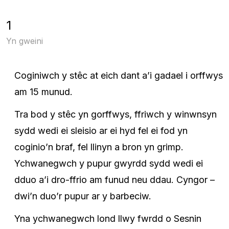
1
Yn gweini
Coginiwch y stêc at eich dant a’i gadael i orffwys
am 15 munud.
Tra bod y stêc yn gorffwys, ffriwch y winwnsyn
sydd wedi ei sleisio ar ei hyd fel ei fod yn
coginio’n braf, fel llinyn a bron yn grimp.
Ychwanegwch y pupur gwyrdd sydd wedi ei
dduo a’i dro-ffrio am funud neu ddau. Cyngor –
dwi’n duo’r pupur ar y barbeciw.
Yna ychwanegwch lond llwy fwrdd o Sesnin