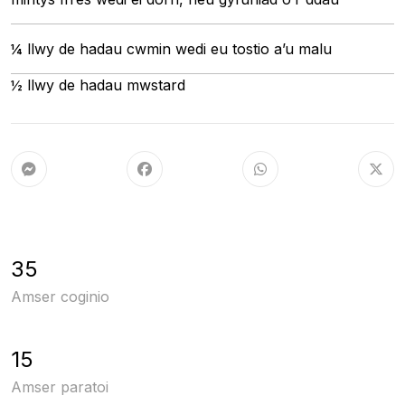
¼ llwy de hadau cwmin wedi eu tostio a’u malu
½ llwy de hadau mwstard
35
Amser coginio
15
Amser paratoi