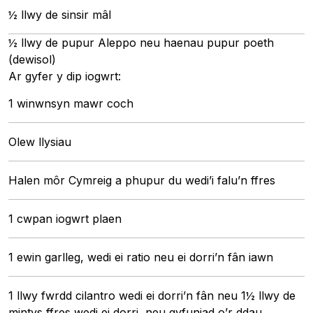
½ llwy de sinsir mâl
½ llwy de pupur Aleppo neu haenau pupur poeth
(dewisol)
Ar gyfer y dip iogwrt:
1 winwnsyn mawr coch
Olew llysiau
Halen môr Cymreig a phupur du wedi’i falu’n ffres
1 cwpan iogwrt plaen
1 ewin garlleg, wedi ei ratio neu ei dorri’n fân iawn
1 llwy fwrdd cilantro wedi ei dorri’n fân neu 1½ llwy de
mintys ffres wedi ei dorri, neu gyfuniad o’r ddau