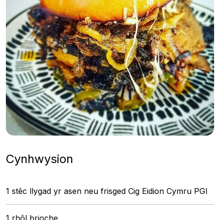
Cynhwysion
1 stêc llygad yr asen neu frisged Cig Eidion Cymru PGI
1 rhôl brioche