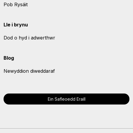
Pob Rysáit
Lle i brynu
Dod o hyd i adwerthwr
Blog
Newyddion diweddaraf
Ein Safleoedd Eraill