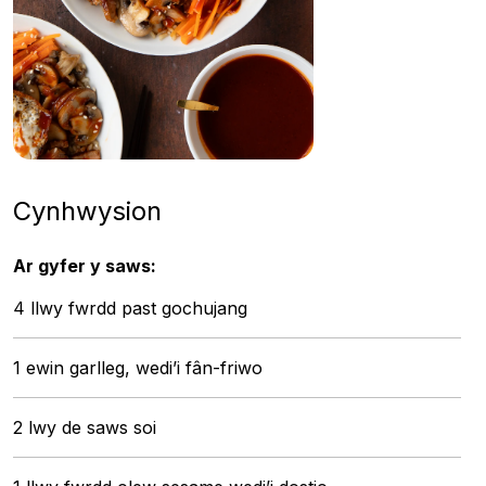
Cynhwysion
Ar gyfer y saws:
4 llwy fwrdd past gochujang
1 ewin garlleg, wedi’i fân-friwo
2 lwy de saws soi