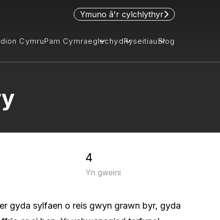
Ymuno â'r cylchlythyr
idion Cymru
Pam Cymraeg
lechyd
Ryseitiau
Blog
ry
4
Yn gweini
fer gyda sylfaen o reis gwyn grawn byr, gyda