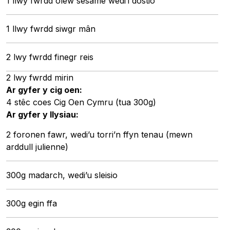
1 llwy fwrdd olew sesame wedi’i dostio
1 llwy fwrdd siwgr mân
2 lwy fwrdd finegr reis
2 lwy fwrdd mirin
Ar gyfer y cig oen:
4 stêc coes Cig Oen Cymru (tua 300g)
Ar gyfer y llysiau:
2 foronen fawr, wedi’u torri’n ffyn tenau (mewn
arddull julienne)
300g madarch, wedi’u sleisio
300g egin ffa