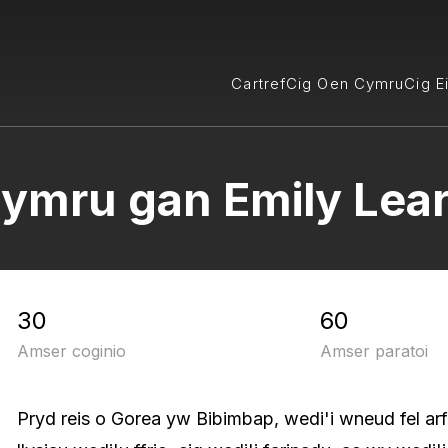
Cartref
Cig Oen Cymru
Cig E
ymru gan Emily Lea
30
60
Amser coginio
Amser paratoi
Pryd reis o Gorea yw Bibimbap, wedi'i wneud fel ar