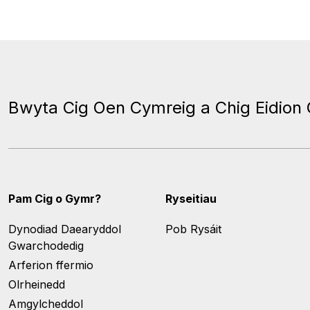
Bwyta Cig Oen Cymreig a Chig Eidion
Pam Cig o Gymr?
Ryseitiau
Dynodiad Daearyddol
Pob Rysáit
Gwarchodedig
Arferion ffermio
Olrheinedd
Amgylcheddol