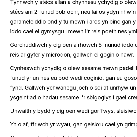
Tynnwch y stêcs allan a chynhesu ychydig o olew
stêcs am 2 funud bob ochr, neu lai os ydyn nhw’n ei
garameleiddio ond y tu mewn i aros yn binc gan y
iddo cael ei gymysgu i mewn i'r reis poeth nes ym
Gorchuddiwch y cig oen a rhowch 5 munud iddo o
reis ar gyfer y microdon, gallwch ei goginio nawr.
Cynheswch ychydig o olew sesame mewn padell boe
funud yr un nes eu bod wedi coginio, gan eu goso
fynd. Gallwch ychwanegu joch o soi at unrhyw u
ysgeintiad o hadau sesame i'r sbigoglys i gael cre
Unwaith y bydd y cig oen wedi gorffwys, sleisiwc
Yn olaf, ffriwch yr wyau, gan geisio’u cael yn gr