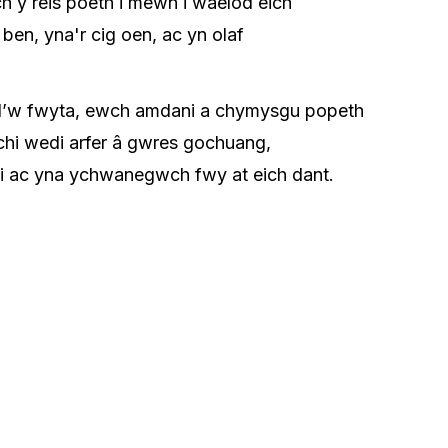
h y reis poeth i mewn i waelod eich
 ben, yna'r cig oen, ac yn olaf
. I’w fwyta, ewch amdani a chymysgu popeth
 chi wedi arfer â gwres gochuang,
i ac yna ychwanegwch fwy at eich dant.