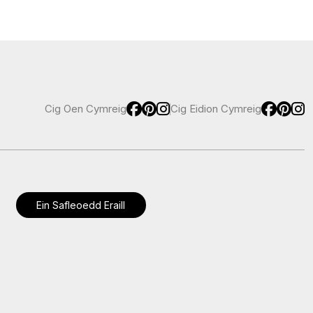
Cig Oen Cymreig
Cig Eidion Cymreig
Ein Safleoedd Eraill