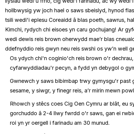
llysiau wedi'u ffrio, cig wedi'i farinadu, ac wy wedi'
hollbwysig yw joch hael o saws sbeislyd, hynod fla
tsili wedi'i eplesu Coreaidd â blas poeth, sawrus, ha
Kimchi, rydych chi eisoes yn caru gochujang! Ar gy
wedi dewis reis brown oherwydd mae’r blas cneuaidd
ddefnyddio reis gwyn neu reis swshi os yw’n well
Os ydych chi'n coginio'ch reis brown o'r dechra
cyfarwyddiadau'r pecyn, a fydd yn debygol o gy
Gwnewch y saws bibimbap trwy gymysgu'r past goc
sesame, y siwgr, y finegr reis, a’r mirin mewn pow
Rhowch y stêcs coes Cig Oen Cymru ar blât, eu s
gorchuddo â 2-4 llwy fwrdd o'r saws, gan ei rwbi
roi yn yr oergell i farinadu am 30 munud.