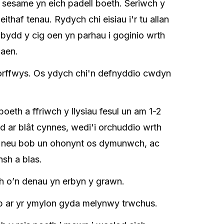
 sesame yn eich padell boeth. Seriwch y
thaf tenau. Rydych chi eisiau i'r tu allan
 bydd y cig oen yn parhau i goginio wrth
laen.
rffwys. Os ydych chi'n defnyddio cwdyn
th a ffriwch y llysiau fesul un am 1-2
d ar blât cynnes, wedi'i orchuddio wrth
n neu bob un ohonynt os dymunwch, ac
nsh a blas.
h o’n denau yn erbyn y grawn.
imp ar yr ymylon gyda melynwy trwchus.