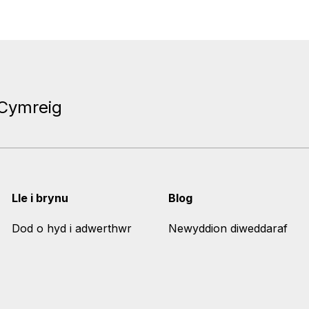
 Cymreig
Lle i brynu
Blog
Dod o hyd i adwerthwr
Newyddion diweddaraf