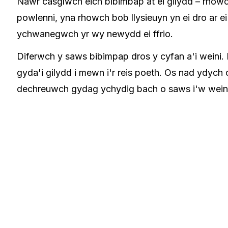
Nawr casglwch eich bibimbap at ei gilydd – rhowc
powlenni, yna rhowch bob llysieuyn yn ei dro ar ei
ychwanegwch yr wy newydd ei ffrio.
Diferwch y saws bibimpap dros y cyfan a'i weini
gyda'i gilydd i mewn i'r reis poeth. Os nad ydych
dechreuwch gydag ychydig bach o saws i'w wein