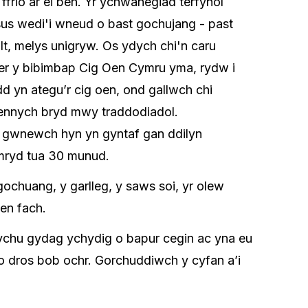
i ffrio ar ei ben. Yr ychwanegiad terfynol
sus wedi'i wneud o bast gochujang - past
llt, melys unigryw. Os ydych chi'n caru
fer y bibimbap Cig Oen Cymru yma, rydw i
 yn ategu’r cig oen, ond gallwch chi
 gennych bryd mwy traddodiadol.
u, gwnewch hyn yn gyntaf gan ddilyn
mryd tua 30 munud.
huang, y garlleg, y saws soi, yr olew
len fach.
ychu gydag ychydig o bapur cegin ac yna eu
o dros bob ochr. Gorchuddiwch y cyfan a’i