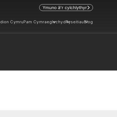
Ymuno â'r cylchlythyr
idion Cymru
Pam Cymraeg
lechyd
Ryseitiau
Blog