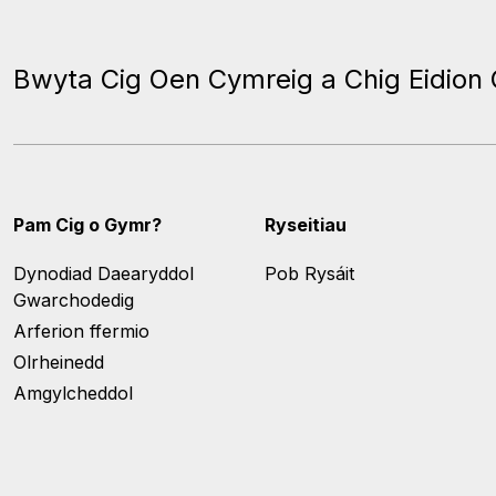
Bwyta Cig Oen Cymreig a Chig Eidion
Pam Cig o Gymr?
Ryseitiau
Dynodiad Daearyddol
Pob Rysáit
Gwarchodedig
Arferion ffermio
Olrheinedd
Amgylcheddol