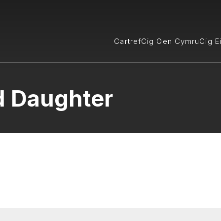
Cartref
Cig Oen Cymru
Cig E
d Daughter