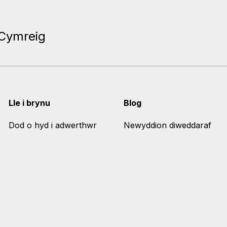
 Cymreig
Lle i brynu
Blog
Dod o hyd i adwerthwr
Newyddion diweddaraf