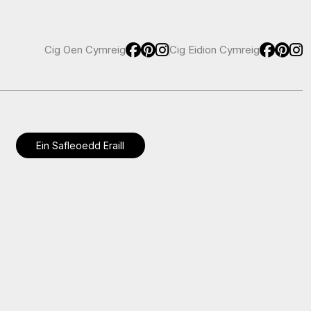
Cig Oen Cymreig
Cig Eidion Cymreig
Ein Safleoedd Eraill